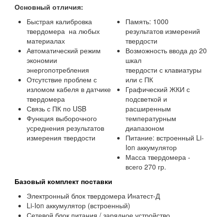
Основный отличия:
Быстрая калибровка
Память: 1000
твердомера на любых
результатов измерений
материалах
твердости
Автоматический режим
Возможность ввода до 20
экономии
шкал
энергопотребления
твердости с клавиатуры
Отсутствие проблем с
или с ПК
изломом кабеля в датчике
Графический ЖКИ с
твердомера
подсветкой и
Связь с ПК по USB
расширенным
Функция выборочного
температурным
усреднения результатов
диапазоном
измерения твердости
Питание: встроенный Li-
Ion аккумулятор
Масса твердомера -
всего 270 гр.
Базовый комплект поставки
Электронный блок твердомера Инатест-Д
Li-Ion аккумулятор (встроенный)
Сетевой блок питания / зарядное устройство