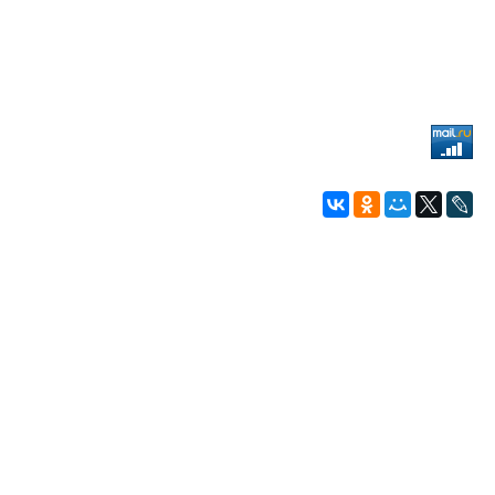
E-mail:
kropus@3139675.ru
© Кропус-Урал, 2015-2019.