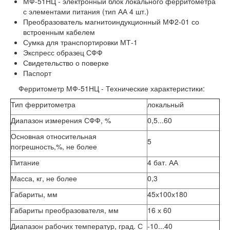
МФ-51НЦ - электронный блок локального ферритометра
с элементами питания (тип АА 4 шт.)
Преобразователь магнитоиндукционный МФ2-01 со
встроенным кабелем
Сумка для транспортировки МТ-1
Экспресс образец СФФ
Свидетельство о поверке
Паспорт
Ферритометр МФ-51НЦ - Технические характеристики:
Тип ферритометра
локальный
Диапазон измерения СФФ, %
0,5...60
Основная относительная
5
погрешность,%, не более
Питание
4 бат. АА
Масса, кг, не более
0,3
Габариты, мм
45х100х180
Габариты преобразователя, мм
16 х 60
Диапазон рабочих температур, град. С
-10...40