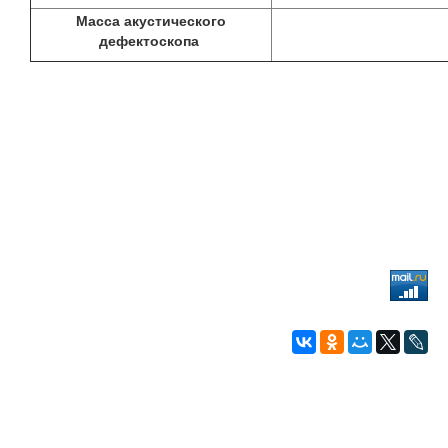
Масса акустического
дефектоскопа
г. Екатеринбург, ул. Чапаева, 1А, оф.22,
Тел:
8(800) 775-97-61
E-mail:
kropus@3139675.ru
© Кропус-Урал, 2015-2019.