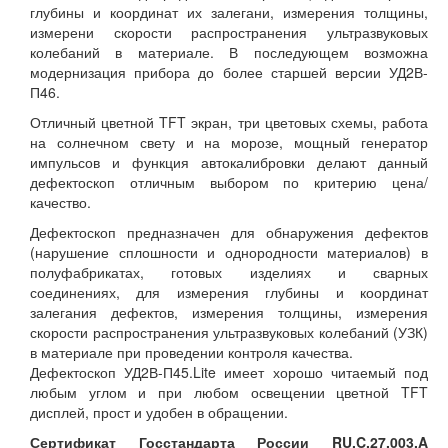
глубины и координат их залегани, измерения толщины,
измерени скорости распространения ультразвуковых
колебаний в материале. В последующем возможна
модернизация прибора до более старшей версии УД2В-
П46.
Отличный цветной TFT экран, три цветовых схемы, работа
на солнечном свету и на морозе, мощный генератор
импульсов и функция автокалибровки делают данный
дефектоскоп отличным выбором по критерию цена/
качество.
Дефектоскоп предназначен для обнаружения дефектов
(нарушение сплошности и однородности материалов) в
полуфабрикатах, готовых изделиях и сварных
соединениях, для измерения глубины и координат
залегания дефектов, измерения толщины, измерения
скорости распространения ультразвуковых колебаний (УЗК)
в материале при проведении контроля качества.
Дефектоскоп УД2В-П45.Lite имеет хорошо читаемый под
любым углом и при любом освещении цветной TFT
дисплей, прост и удобен в обращении.
Сертификат Госстандарта России RU.C.27.003.A