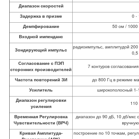
Диапазон скоростей
Задержка в призме
0 -
Демпфирование
50 ом / 100
Входной импенданс
радиоимпульс, амплитудой 200 
Зондирующий импульс
0,5
Согласование с ПЭП
7 контуров согласования 
сторонних производителей
Частота повторений ЗИ
до 800 Гц в режиме м
Усилитель
широкополосный 1-
Диапазон регулировки
110 
усиления
Временная Регулировка
диапазон до 90 дБ, 10 дб/мкс
Чувствительности (ВРЧ)
вручную
Кривая Амплитуда-
построение по 10 точкам, регу
Расстояние (АРК)