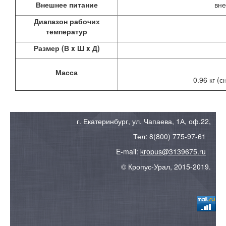
Внешнее питание
вне
Диапазон рабочих
температур
Размер (В x Ш x Д)
Масса
0.96 кг (
г. Екатеринбург, ул. Чапаева, 1А, оф.22,
Тел:
8(800) 775-97-61
E-mail:
kropus@3139675.ru
© Кропус-Урал, 2015-2019.