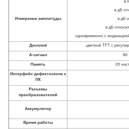
в 
в дБ от
Измерение амплитуды
в дБ 
в дБ относи
одновременно с индикацией
Дисплей
цветной TFT с регулир
А-сигнал
80 
Память
20 нас
Интерфейс дефектоскопа с
ПК
Разъемы
преобразователей
Аккумулятор
Время работы