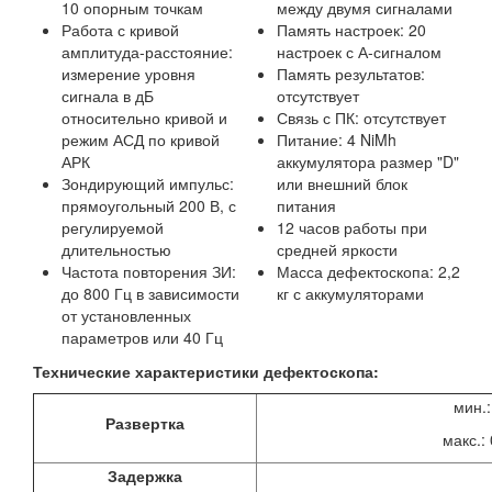
10 опорным точкам
между двумя сигналами
Работа с кривой
Память настроек: 20
амплитуда-расстояние:
настроек с А-сигналом
измерение уровня
Память результатов:
сигнала в дБ
отсутствует
относительно кривой и
Связь с ПК: отсутствует
режим АСД по кривой
Питание: 4 NiMh
АРК
аккумулятора размер "D"
Зондирующий импульс:
или внешний блок
прямоугольный 200 В, с
питания
регулируемой
12 часов работы при
длительностью
средней яркости
Частота повторения ЗИ:
Масса дефектоскопа: 2,2
до 800 Гц в зависимости
кг с аккумуляторами
от установленных
параметров или 40 Гц
Технические характеристики дефектоскопа:
мин.:
Развертка
макс.: 
Задержка