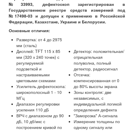
№33993, дефектоскоп зарегистрирован в
Государственном реестре средств измерений под
№17498-03 и допущен к применению в Российской
Федерации, Казахстане, Украине и Белорусии.
Основные отличия:
Развертка: от 4 до 2975
мм (сталь)
Дисплей: TFT 115 x 85
Детектор: положительная/
мм (320 х 240 точек) с
отрицательная
регулируемой
полуволна, полный
подсветкой и
детектор, радиосигнал
настраиваемыми
Отсечка:
цветовыми схемами
компенсированная от 0
Усилитель дефектоскопа:
до 80% высоты экрана
широкополосный 1 - 10
Зоны контроля: две
МГц
независимых, с
Диапазон регулировки
индивидуальной логикой
усиления 110 дБ
определения дефекта
ВРЧ с диапазоном до 90
"Заморозка" А-сигнала
дБ, 10 дб/мкс с
Измерение толщины по
построением кривой по
одному сигналу или