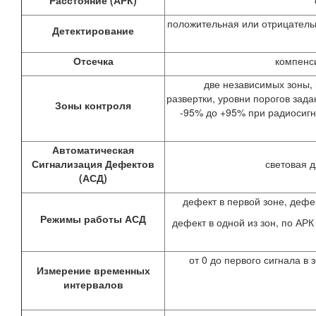
положительная или отрицательн
Детектирование
Отсечка
компенси
две независимых зоны,
развертки, уровни порогов зада
Зоны контроля
-95% до +95% при радиосигн
Автоматическая
Сигнализация Дефектов
световая д
(АСД)
дефект в первой зоне, дефек
Режимы работы АСД
дефект в одной из зон, по АРК
от 0 до первого сигнала в
Измерение временных
интервалов