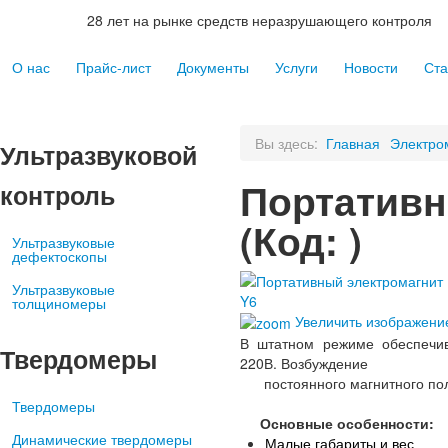
28 лет на рынке средств неразрушающего контроля
О нас
Прайс-лист
Документы
Услуги
Новости
Ста
Вы здесь:
Главная
Электро
Ультразвуковой
Портативн
контроль
(Код:
)
Ультразвуковые
дефектоскопы
Ультразвуковые
толщиномеры
Увеличить изображени
В штатном режиме обеспечив
Твердомеры
220В. Возбуждение
постоянного магнитного пол
Твердомеры
Основные особенности:
Динамические твердомеры
Малые габариты и вес