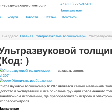
+7
(800)
775-97-61
тв неразрушающего контроля
Написать нам
ы
Услуги
Новости
Статьи
Контакты
Вы здесь:
Главная
Ультразвуковые толщиномеры
Ультразвуков
Ультразвуковой толщи
(Код:
)
заказать звонок
Увеличить изображение
Ультразвуковой толщиномер А1207 является самым маленьким т
удобство в эксплуатации и все основные функции современного т
моноблочном исполнении, где преобразователь встроен в электрон
экспресс-контроля.
Назначение