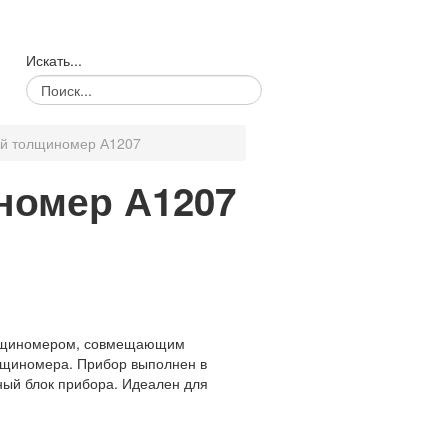
Искать...
ой толщиномер А1207
номер А1207
олщиномером, совмещающим
олщиномера. Прибор выполнен в
ный блок прибора. Идеален для