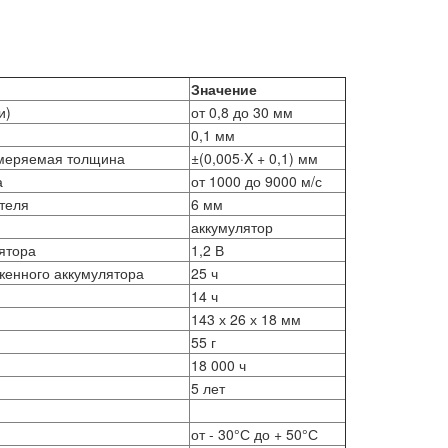
Значение
и)
от 0,8 до 30 мм
0,1 мм
змеряемая толщина
±(0,005·X + 0,1) мм
а
от 1000 до 9000 м/с
теля
6 мм
аккумулятор
ятора
1,2 В
женного аккумулятора
25 ч
14 ч
143 х 26 х 18 мм
55 г
18 000 ч
5 лет
от - 30°С до + 50°С