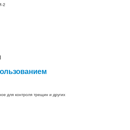
М-2
я
пользованием
ое для контроля трещин и других