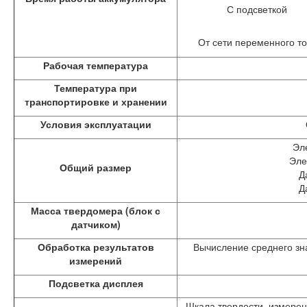
С подсветкой
От сети переменного то
Рабочая температура
Температура при
транспортировке и хранении
Условия эксплуатации
Эл
Эле
Общий размер
Д
Д
Масса твердомера (блок с
датчиком)
Обработка результатов
Вычисление среднего зн
измерений
Подсветка дисплея
Шкала твердости, измерен