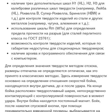
наличие трех дополнительных шкал H1 (HL), H2, H3 для
калибровки различных шкал твердости (например, Лейба
(HL), Роквелла B, Супер-Роквелла, Бринелля (HBW) и
т.д.) для контроля твердости изделий из стали и других
металлов (например, чугуна, алюминия и т.д.);
использование шкалы Rm (МПа) для определения
предела прочности на разрыв (для сталей перлитного
класса по ГОСТ 23761);
возможность контроля твердости изделий, которые по
габаритам недоступны для стационарных твердомеров;
наличие архива и программного обеспечения для связи
с компьютером.
Для определения значения твердости методом отскока,
размеры отпечатка не определяются оптически, как это
принято в классических методах. Здесь измерение твердости
основано на определении отношения скоростей бойка,
находящегося внутри датчика, до и после удара. На конце
бойка расположен твердосплавный шарик, непосредственно
контактирующий с контролируемой поверхностью в момент
удара. Внутри бойка находится постоянный магнит. Боёк,
после нажатия спусковой кнопки, при помощи
предварительно взведенной пружины, выбрасывается на