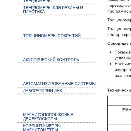
ТВЕРДОМЕРЫ
переводятс
ТВЕРДОМЕРЫ ДЛЯ РЕЗИНЫ И
программо
ПЛАСТИКА
Толщиномер 
КОНТРОЛЬ ПОКРЫТИЙ
Толщиномер
реестре ср
ТОЛЩИНОМЕРЫ ПОКРЫТИЙ
Основные 
АКУСТИЧЕСКИЙ КОНТРОЛЬ
Показыв
условны
АКУСТИЧЕСКИЙ КОНТРОЛЬ
Наличие
измерен
АВТОМАТИЗИРОВАННЫЕ СИСТЕМЫ
различн
АВТОМАТИЗИРОВАННЫЕ СИСТЕМЫ
Технически
ЛАБОРАТОРИИ ЛНК
МАГНИТНЫЙ КОНТРОЛЬ
Мин
МАГНИТОПОРОШКОВЫЕ
ДЕФЕКТОСКОПЫ
КОЭРЦИТИМЕТРЫ,
МАГНИТОМЕТРЫ