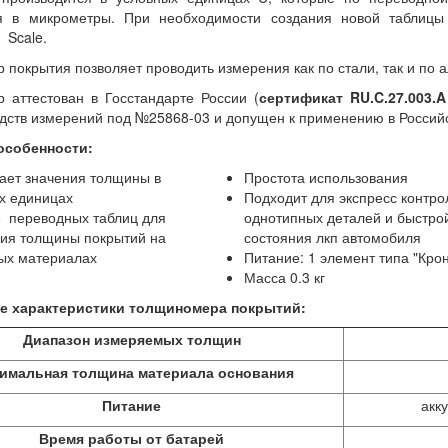
я в микрометры. При необходимости создания новой таблицы
й Scale.
покрытия позволяет проводить измерения как по стали, так и по
 аттестован в Госстандарте России (
сертификат RU.C.27.003
едств измерений под №25868-03 и допущен к применению в Россий
особенности:
ает значения толщины в
Простота использования
х единицах
Подходит для экспресс контро
 переводных таблиц для
однотипных деталей и быстро
ия толщины покрытий на
состояния лкп автомобиля
ых материалах
Питание: 1 элемент типа "Кро
Масса 0.3 кг
е характеристики толщиномера покрытий:
Диапазон измеряемых толщин
имальная толщина материала основания
Питание
акк
Время работы от батарей