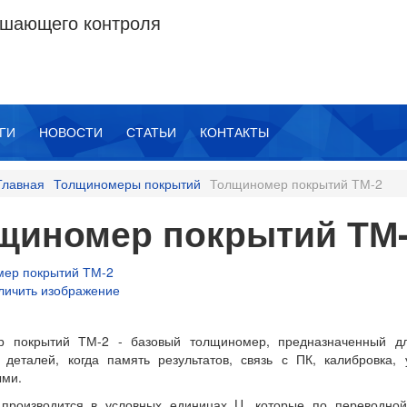
рушающего контроля
ГИ
НОВОСТИ
СТАТЬИ
КОНТАКТЫ
Главная
Толщиномеры покрытий
Толщиномер покрытий ТМ-2
щиномер покрытий ТМ
личить изображение
ЗА
р покрытий ТМ-2 - базовый толщиномер, предназначенный д
 деталей, когда память результатов, связь с ПК, калибровка
ми.
производится в условных единицах U, которые по переводной