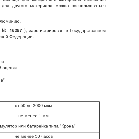
 для другого материала можно воспользоваться
 алюминию.
.A № 16287
), зарегистрирован в Государственном
ской Федерации.
ля
й оценки
на"
от 50 до 2000 мкм
не менее 1 мм
умулятор или батарейка типа "Крона"
не менее 50 часов