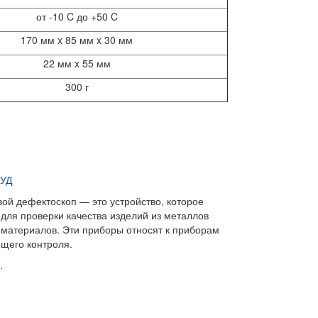
от -10 C до +50 C
170 мм x 85 мм x 30 мм
22 мм x 55 мм
300 г
 УД
вой дефектоскоп — это устройство, которое
ля проверки качества изделий из металлов
 материалов. Эти приборы относят к
приборам
щего контроля.
.
г. Екатеринбург, ул. Чапаева, 1А, оф.22,
Тел:
8(800) 775-97-61