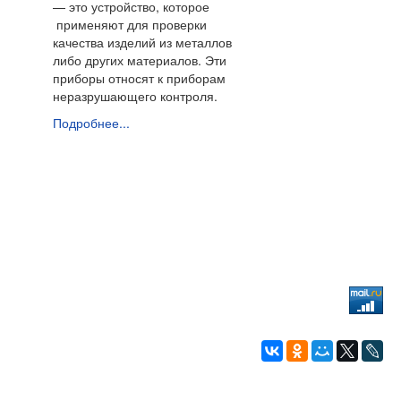
— это устройство, которое
применяют для проверки
качества изделий из металлов
либо других материалов. Эти
приборы относят к
приборам
неразрушающего контроля.
Подробнее...
г. Екатеринбург, ул. Чапаева, 1А, оф.22,
Тел:
8(800) 775-97-61
E-mail:
kropus@3139675.ru
© Кропус-Урал, 2015-2019.