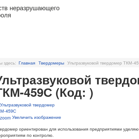
дств неразрушающего
роля
УМЕНТЫ
УСЛУГИ
НОВОСТИ
СТАТЬИ
КОНТАКТЫ
ы здесь:
Главная
Твердомеры
Ультразвуковой твердомер ТКМ-4
Ультразвуковой тверд
ТКМ-459С
(Код:
)
ЗАКАЗАТ
Увеличить изображение
ердомер ориентирован для использования предприятиями уделя
роприятиям по контролю.