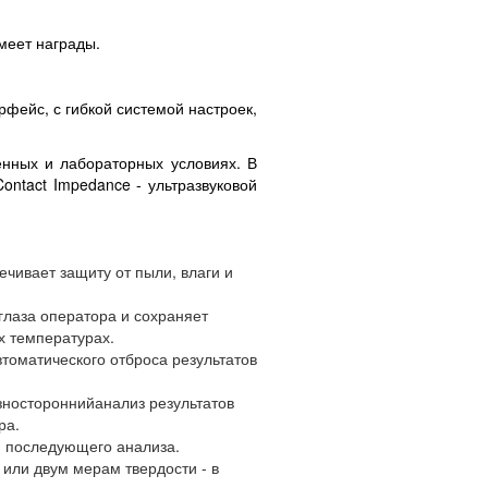
меет награды.
фейс, с гибкой системой настроек,
енных и лабораторных условиях. В
ontact Impedance - ультразвуковой
ечивает защиту от пыли, влаги и
 глаза оператора и сохраняет
х температурах.
томатического отброса результатов
зносторонний
анализ результатов
ра.
и последующего анализа.
или двум мерам твердости - в