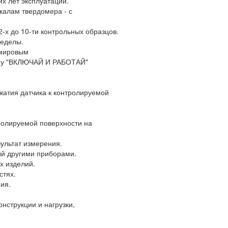
их лет эксплуатации
.
калам твердомера - с
-х до 10-ти контрольных образцов.
ределы.
мировым
ипу "ВКЛЮЧАЙ И РАБОТАЙ"
жатия датчика к контролируемой
тролируемой поверхности на
ультат измерения.
ый другими приборами.
х изделий.
стях.
ия.
нструкции и нагрузки,