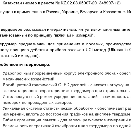
Казахстан (номер в реесте
№ KZ.02.03.05067-201348907-12
)
пущен к применению в России, Украине, Беларуси и Казахстане. И
твердомере реализован интерактивный, интуитивно-понятный интер
ганизованный по принципу "включай и измеряй".
ердомер предназначен для применения в полевых, производств
нову принципа действия прибора заложен UCI метод (Ultrasonic C
нтактный импеданс).
собенности твердомера:
Ударопрочный
прорезиненный корпус электронного блока - обесп
механических воздействий.
Яркий цветной графический
OLED дисплей
- снижает нагрузку на
эксплуатационные характеристики твердомера при отрицательны
Интеллектуальный
режим усреднения показаний - возможность ав
некорректно проведенных замеров.
Уникальная система статистической обработки - обеспечивает
ра
измерений, вплоть до построения графиков на дисплее твердоме
Гибкая
организация памяти - для записи результатов измерений 
Возможность оперативной калибровки шкал твердомера по одной 