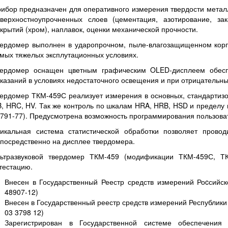
ибор предназначен для оперативного измерения
твердости метал
верхностноупрочненных слоев (цементация, азотирование, зак
крытий (хром), наплавок, оценки механической прочности.
вердомер выполнен в
ударопрочном, пыле-влагозащищенном кор
мых тяжелых эксплутационных условиях.
вердомер оснащен цветным графическим
OLED-дисплеем
обесп
казаний в условиях недостаточного освещения и при отрицательны
ердомер ТКМ-459С реализует измерения в основных, стандартизо
, HRC, HV. Так же контроль по шкалам HRA, HRB, HSD и пределу
791-77). Предусмотрена возможность программирования пользова
икальная система статистической обработки позволяет провод
посредственно на дисплее твердомера.
льтразвуковой твердомер ТКМ-459 (модификации ТКМ-459С, Т
тестацию
.
Внесен в Государственный Реестр средств измерений Роcсийс
48907-12
)
Внесен в Государственный реестр средств измерений Республики
03 3798 12
)
Зарегистрирован в Государственной системе обеспечения