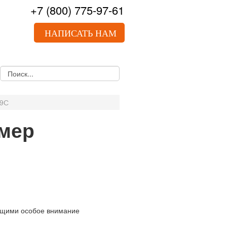
+7
(800)
775-97-61
НАПИСАТЬ НАМ
59С
омер
Ь ЗВОНОК
ющими особое внимание