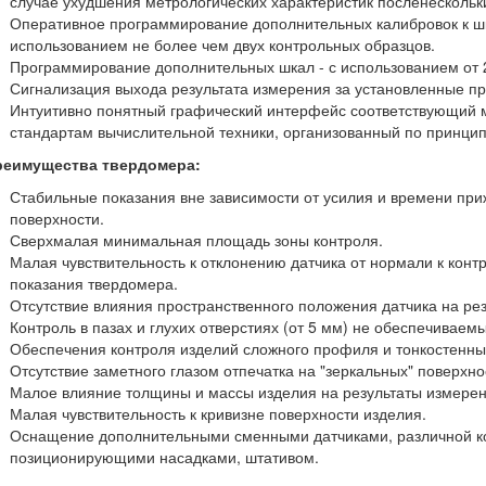
случае ухудшения метрологических характеристик после
нескольк
Оперативное программирование
дополнительных
калибровок к ш
использованием не более чем двух контрольных образцов.
Программирование
дополнительных шкал - с использованием от 2
Сигнализация выхода результата измерения за установленные п
Интуитивно понятный графический интерфейс соответствующий
стандартам
вычислительной техники, организованный по принц
реимущества твердомера:
Стабильные
показания вне зависимости от усилия и времени при
поверхности.
Сверхмалая
минимальная площадь зоны контроля.
Малая
чувствительность к отклонению датчика от нормали к кон
показания твердомера.
Отсутствие
влияния пространственного положения датчика на рез
Контроль в
пазах
и глухих
отверстиях
(от 5 мм) не обеспечиваем
Обеспечения контроля изделий
сложного профиля
и тонкостенны
Отсутствие
заметного глазом отпечатка на "зеркальных" поверхно
Малое
влияние толщины и массы изделия на результаты измерен
Малая
чувствительность к кривизне поверхности изделия.
Оснащение дополнительными
сменными
датчиками, различной ко
позиционирующими насадками, штативом.