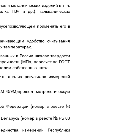
лов
и металлических изделий в т. ч.
алка ТВЧ и др.), гальванических
пусе
позволяющем применять его в
ечивающим удобство считывания
х температурах.
ванных в России шкалах твердости
 прочности (МПа, пересчет по ГОСТ
телем собственных шкал.
ить анализ результаов измерений
КМ-459М)
прошел метрологическую
кой Федерации (номер в реесте
№
 Беларусь (номер в реесте
№ РБ 03
 единства измерений Республики